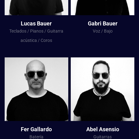
Lucas Bauer
Gabri Bauer
Teclados / Pianos / Guitarra
Voz / Bajo
acústica / Coros
Fer Gallardo
Abel Asensio
Batería
Guitarras